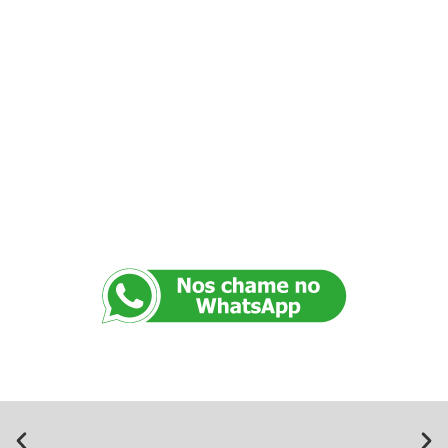
lugar,
diversos serviços e
soluções
para sua
EMPRESA!