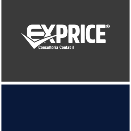
Saiba mais...
gestão e crescimento empresarial.
que transformam a contabilidade em uma ferramenta de
serviços contábeis: entregamos soluções estratégicas
Na Exprice Consultoria Contábil, oferecemos mais do que
Saiba mais...
o sucesso do seu negócio!
números com a gente e foque no que realmente importa: