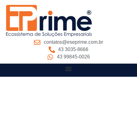
contatos@eseprime.com.br
43 3035-8666
43 99845-0026
Venha para o
Ecossistema EPrime!
Aqui VOCÊ
encontra em um só