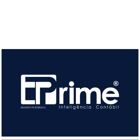
Conheça nossas frentes em
Contabilidade
Saiba mais...
sucesso do seu negócio.
desafios se transformam em oportunidades para o
excelência em gestão contábil e fiscal. Com a Eprime,
Há 11 anos, a Eprime Inteligência Contábil é sinônimo de