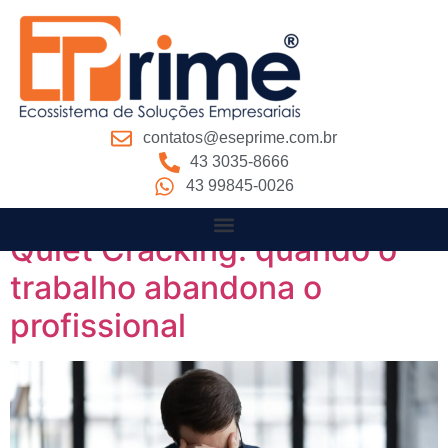
contatos@eseprime.com.br
43 3035-8666
Arquivos
43 99845-0026
Quiet Cracking: quando o
trabalho abandona o
profissional